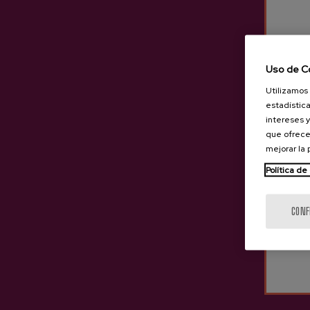
Uso de C
Utilizamos 
estadística
intereses y
que ofrece
mejorar la
Política de
CONF