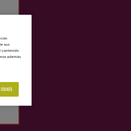
ación
de sus
el contenido
donos además
 COOKIES