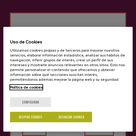
Se le puede contactar por mail: amaia@sagardoa.eus.
La persona responsable del tratamiento de los datos está
encargada de determinar las finalidades y los medios puestos al
servicio del tratamiento de los datos de carácter personal.
Uso de Cookies
Obligaciones del responsable del tratamiento de los datos
Utilizamos cookies propias y de terceros para mejorar nuestros
servicios, elaborar información estadística, analizar sus hábitos de
El responsable del tratamiento se compromete a proteger los
navegación, inferir grupos de interés, crear un perfil de sus
datos de carácter personal recogidos, a no transmitirlos a
intereses y mostrarle anuncios relevantes en otros sitios. Esto nos
terceros sin que el usuario haya sido informado y a respetar las
permite personalizar el contenido que ofrecemos y obtener
información sobre qué secciones suscitan interés,
finalidades para las que estos datos han sido recogidos.
permitiéndonos además mejorar la página web y su seguridad.
Política de cookies
La página web dispone de un certificado SSL con el fin de
¿Eres mayor de edad?
garantizar que las informaciones y la transmisión de datos que
circulen por la página sean seguras.
CONFIGURAR
Un certificado SSL («Secure Socket Layer» Certificate) garantiza
ACEPTAR COOKIES
RECHAZAR COOKIES
Sí
No
la seguridad de los datos intercambiados entre el usuario y la
página web.